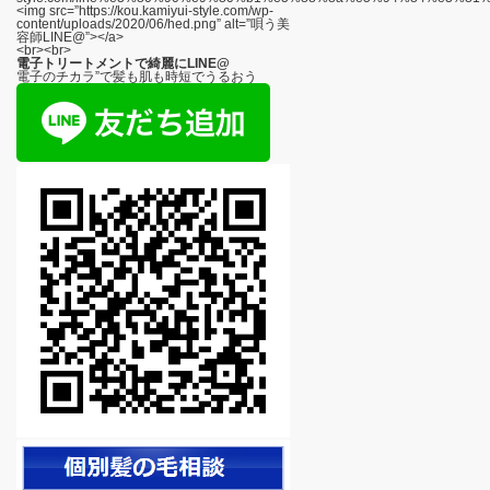
<img src=”https://kou.kamiyui-style.com/wp-
content/uploads/2020/06/hed.png” alt=”唄う美
容師LINE@”></a>
<br><br>
電子トリートメントで綺麗にLINE@
電子のチカラ”で髪も肌も時短でうるおう