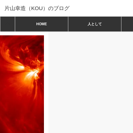
片山幸造（KOU）のブログ
ホーム
ホーム
HOME
人として
人として
,
斎藤一人さん
斎藤一人さん 「幸せの道」