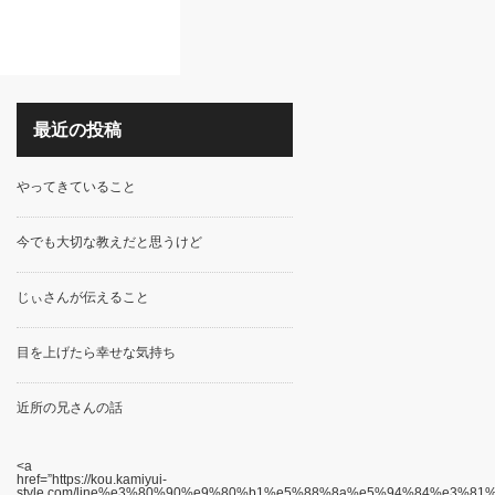
最近の投稿
やってきていること
今でも大切な教えだと思うけど
じぃさんが伝えること
目を上げたら幸せな気持ち
近所の兄さんの話
<a
href=”https://kou.kamiyui-
style.com/line%e3%80%90%e9%80%b1%e5%88%8a%e5%94%84%e3%8