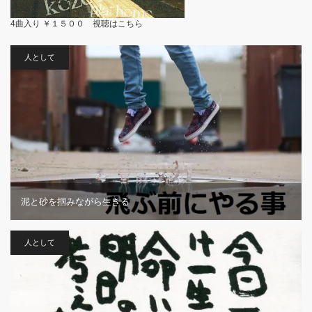
4曲入り ￥１５００ 視聴は
こちら
人として
泥と砂を掴みながら生きる
人として