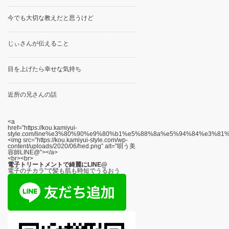
今でも大切な教えだと思うけど
じぃさんが伝えること
目を上げたら幸せな気持ち
近所の兄さんの話
<a
href=”https://kou.kamiyui-
style.com/line%e3%80%90%e9%80%b1%e5%88%8a%e5%94%84%e3%8
<img src=”https://kou.kamiyui-style.com/wp-
content/uploads/2020/06/hed.png” alt=”唄う美
容師LINE@”></a>
<br><br>
電子トリートメントで綺麗にLINE@
電子のチカラ”で髪も肌も時短でうるおう