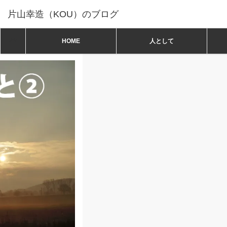
片山幸造（KOU）のブログ
ホーム
ホーム
HOME
人として
人として
,
坂村真民一日一言
3月22日「まこと②」坂村真民 一日一言