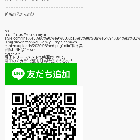
近所の兄さんの話
<a
href=”https://kou.kamiyui-
style.com/line%e3%80%90%e9%80%b1%e5%88%8a%e5%94%84%e3%8
<img src=”https://kou.kamiyui-style.com/wp-
content/uploads/2020/06/hed.png” alt=”唄う美
容師LINE@”></a>
<br><br>
電子トリートメントで綺麗にLINE@
電子のチカラ”で髪も肌も時短でうるおう