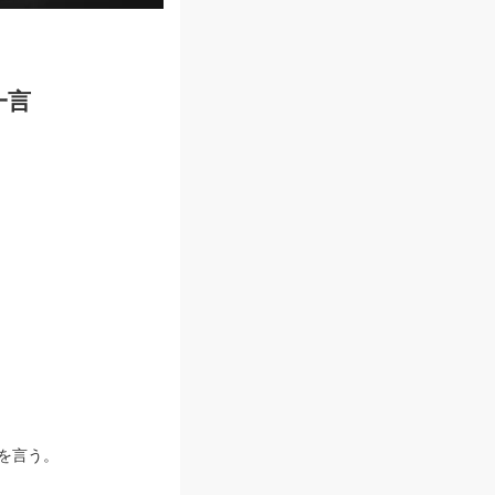
一言
を言う。