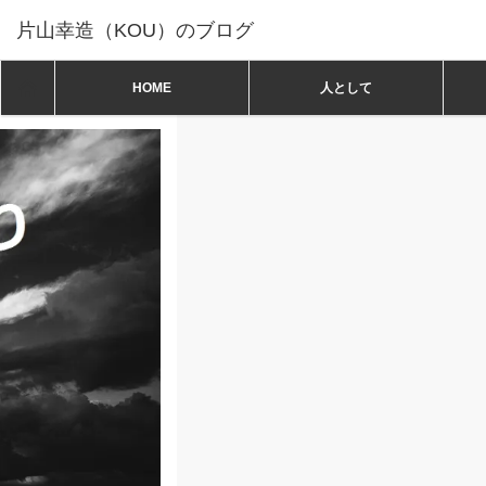
片山幸造（KOU）のブログ
ホーム
ホーム
HOME
人として
人として
,
坂村真民一日一言
3月18日「一度ぎり」坂村真民 一日一言