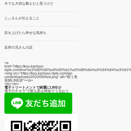
今でも大切な教えだと思うけど
じぃさんが伝えること
目を上げたら幸せな気持ち
近所の兄さんの話
<a
href=”https://kou.kamiyui-
style.com/line%e3%80%90%e9%80%b1%e5%88%8a%e5%94%84%e3%8
<img src=”https://kou.kamiyui-style.com/wp-
content/uploads/2020/06/hed.png” alt=”唄う美
容師LINE@”></a>
<br><br>
電子トリートメントで綺麗にLINE@
電子のチカラ”で髪も肌も時短でうるおう