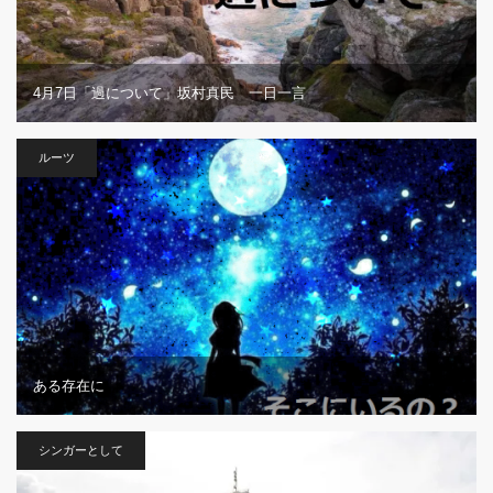
4月7日「過について」坂村真民 一日一言
ルーツ
ある存在に
シンガーとして