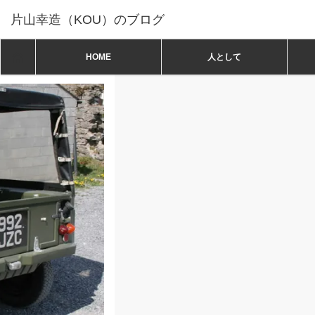
片山幸造（KOU）のブログ
ホーム
ホーム
HOME
人として
日常
魔除けの車