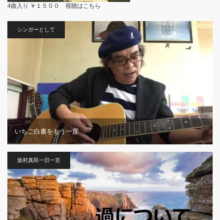
4曲入り ￥１５００ 視聴は
こちら
シンガーとして
いちご白書をもう一度
坂村真民一日一言