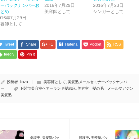
(新
ッ
(新
ナーバックナンバーお
2016年7月29日
2016年7月23日
し
ク
し
い
し
い
まとめ
美容師として
シンガーとして
ウ
て
ウ
016年7月29日
ィ
く
ィ
ン
だ
ン
美容師として
ド
さ
ド
ウ
い
ウ
で
(新
で
開
し
開
き
い
き
ま
ウ
ま
Tweet
Share
+1
Hatena
Pocket
RSS
す)
ィ
す)
ン
feedly
Pin it
ド
ウ
で
開
き
ま
す)
投稿者:
kozo
美容師として
,
美髪塾メールセミナーバックナンバ
ー
下関市美容室ヘアーランド髪結床
,
美容室 髪の毛 メールマガジン
,
美髪塾
保護中: 美髪塾バッ
保護中: 美髪塾バッ