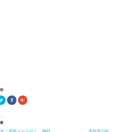
有:
ク
Facebook
ク
リ
で
リ
ッ
共
ッ
ク
有
ク
し
す
し
て
る
て
Twitter
に
Google+
連
で
は
で
共
ク
共
進化！美髪メールセミ
有
リ
有
挑戦
美容室の歌