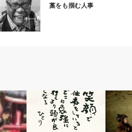
藁をも掴む人事
人として
人として