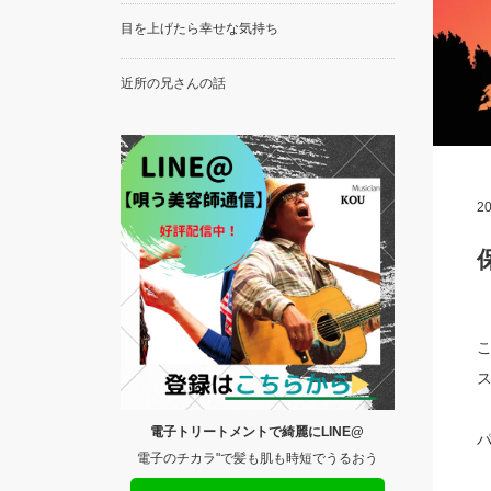
目を上げたら幸せな気持ち
近所の兄さんの話
20
電子トリートメントで綺麗にLINE@
パ
電子のチカラ"で髪も肌も時短でうるおう