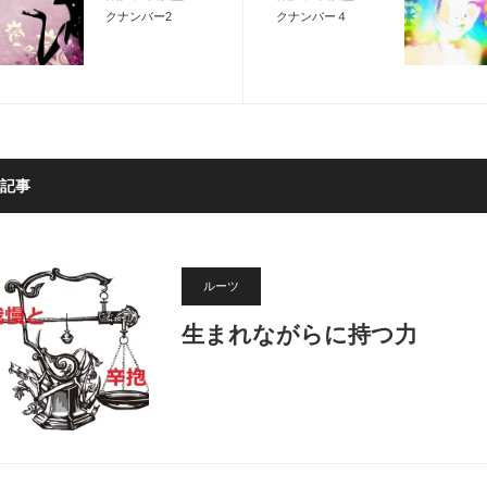
クナンバー2
クナンバー４
記事
ルーツ
生まれながらに持つ力