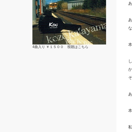
4曲入り ￥１５００ 視聴は
こちら