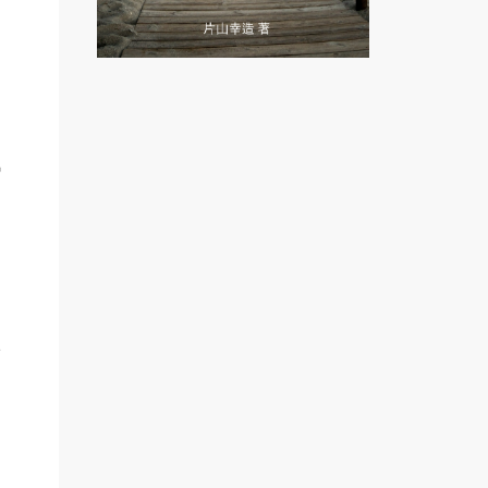
あ
気
け
い