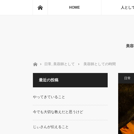
ホーム
HOME
人とし
美容
ホーム
日常
,
美容師として
美容師としての時間
日常
最近の投稿
やってきていること
今でも大切な教えだと思うけど
じぃさんが伝えること