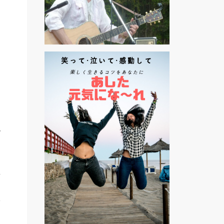
で
事
サ