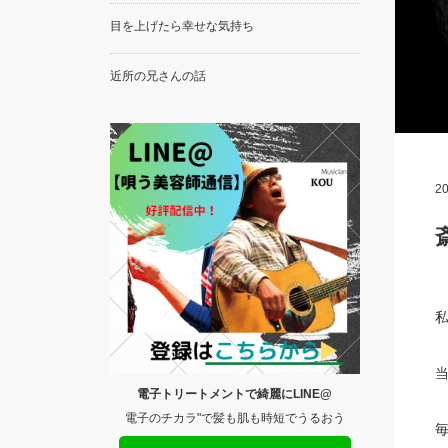
目を上げたら幸せな気持ち
近所の兄さんの話
20
私
電子トリートメントで綺麗にLINE@
電子のチカラ"で髪も肌も時短でうるおう