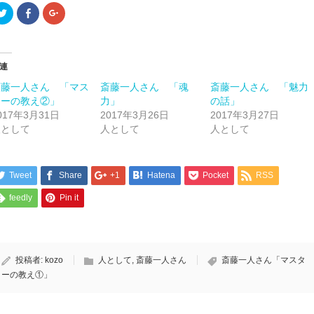
ク
Facebook
ク
リ
で
リ
ッ
共
ッ
ク
有
ク
し
す
し
て
る
て
Twitter
に
Google+
連
で
は
で
共
ク
共
斎藤一人さん 「マス
有
リ
有
斎藤一人さん 「魂
斎藤一人さん 「魅力
(新
ッ
(新
ターの教え②」
力」
の話」
し
ク
し
い
し
い
017年3月31日
2017年3月26日
2017年3月27日
ウ
て
ウ
人として
ィ
く
ィ
人として
人として
ン
だ
ン
ド
さ
ド
ウ
い
ウ
で
(新
で
開
し
開
Tweet
Share
+1
Hatena
Pocket
RSS
き
い
き
ま
ウ
ま
す)
ィ
す)
feedly
Pin it
ン
ド
ウ
で
開
き
ま
投稿者:
kozo
人として
,
斎藤一人さん
斎藤一人さん「マスタ
す)
ーの教え①」