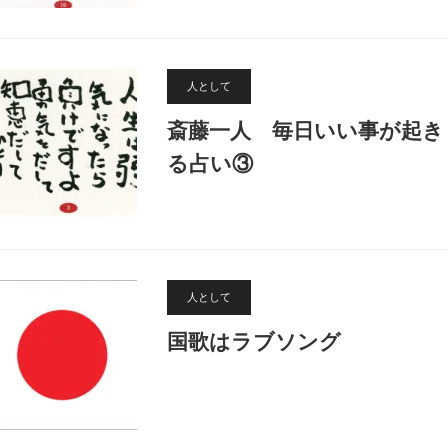
人として
斎藤一人 毎日いい事が起き
る占い③
人として
国歌はラブソング