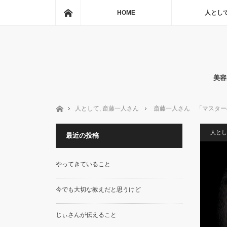
ホーム
HOME
人とし
美容
ホーム
人として
,
斎藤一人さん
斎藤一人さん 「マスター
人とし
最近の投稿
やってきていること
今でも大切な教えだと思うけど
じぃさんが伝えること