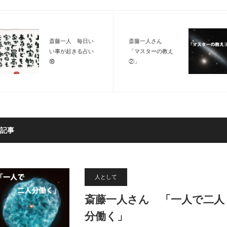
斎藤一人 毎日い
斎藤一人さん
い事が起きる占い
「マスターの教え
⑱
②」
記事
人として
斎藤一人さん 「一人で二人
分働く」