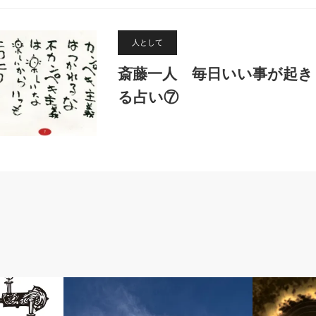
人として
斎藤一人 毎日いい事が起き
る占い⑦
人として
人として