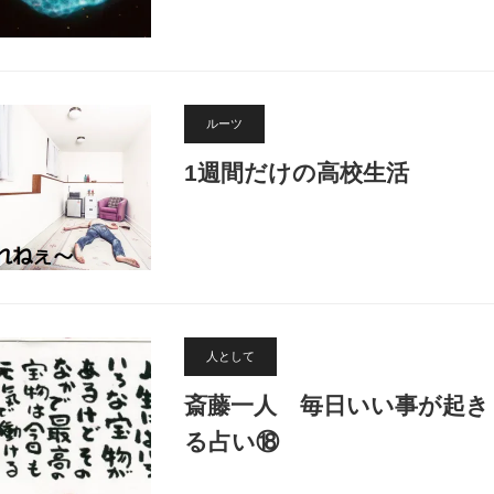
ルーツ
1週間だけの高校生活
人として
斎藤一人 毎日いい事が起き
る占い⑱